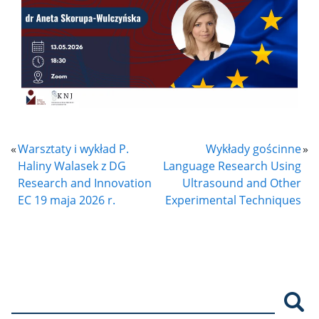
«
Warsztaty i wykład P.
Wykłady gościnne
»
Haliny Walasek z DG
Language Research Using
Research and Innovation
Ultrasound and Other
EC 19 maja 2026 r.
Experimental Techniques
Szu