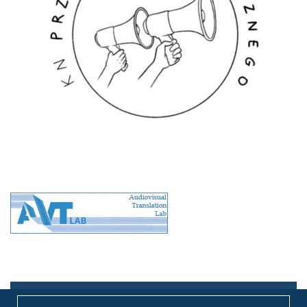
Leaflet
|
©
OpenStreetMap
contributors