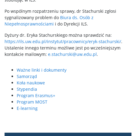
Po wspólnym rozpatrzeniu sprawy, dr Stachurski zgłosi
Ważne linki i dokumenty
sygnalizowany problem do
Biura ds. Osób z
Niepełnosprawnościami
i do Dyrekcji ILS.
Samorząd
Dyżury dr. Eryka Stachurskiego można sprawdzić na:
https://ils.uw.edu.pl/instytut/pracownicy/eryk-stachurski/
.
Ustalenie innego terminu możliwe jest po wcześniejszym
Koła naukowe
kontakcie mailowym:
e.stachurski@uw.edu.pl
.
Stypendia
Ważne linki i dokumenty
Samorząd
Koła naukowe
Osoby z niepełnosprawnościami
Stypendia
Program Erasmus+
Program MOST
Program Erasmus+
E-learning
Program MOST