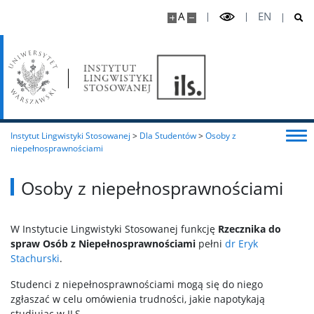
A
EN
Publikacje online
Współpraca
Infrastruktura
Instytut Lingwistyki Stosowanej
>
Dla Studentów
>
Osoby z
niepełnosprawnościami
📢REKRUTACJA
Osoby z niepełnosprawnościami
🎓Dla Kandydatów
W Instytucie Lingwistyki Stosowanej funkcję
Rzecznika do
spraw Osób z Niepełnosprawnościami
pełni
dr Eryk
Rekrutacja IRK
Stachurski
.
Studenci z niepełnosprawnościami mogą się do niego
Dla Studentów
zgłaszać w celu omówienia trudności, jakie napotykają
studiując w ILS.