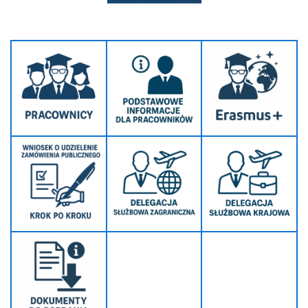
Program MOST
E-learning
Studia stacjonarne
Program studiów
Plan zajęć
Harmonogram sesji egzaminacyjnej
Dokumenty i wzory podań