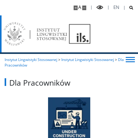
Rekrutacja IRK
A
EN
Dla Studentów
Ważne linki i dokumenty
Instytut Lingwistyki Stosowanej
>
Instytut Lingwistyki Stosowanej
>
Dla
Samorząd
Pracowników
Koła naukowe
Dla Pracowników
Stypendia
Osoby z niepełnosprawnościami
Program Erasmus+