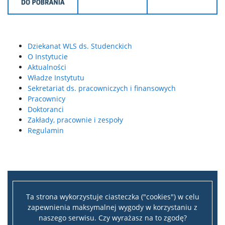
Opiekunowie i koordynatorzy
Zasady pisania prac dyplomowych na studiach
Dziekanat WLS ds. Studenckich
stacjonarnych
O Instytucie
Aktualności
Władze Instytutu
Studia JiS
Sekretariat ds. pracowniczych i finansowych
Pracownicy
Studia LST
Doktoranci
Zakłady, pracownie i zespoły
Regulamin
Ogłoszenia
Studia podyplomowe
Ta strona wykorzystuje ciasteczka ("cookies") w celu
EMCI
zapewnienia maksymalnej wygody w korzystaniu z
naszego serwisu. Czy wyrażasz na to zgodę?