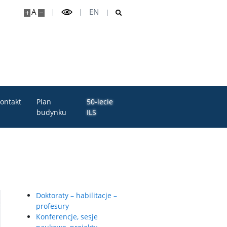
A
EN
ontakt
Plan
50-lecie
budynku
ILS
Doktoraty – habilitacje –
profesury
Konferencje, sesje