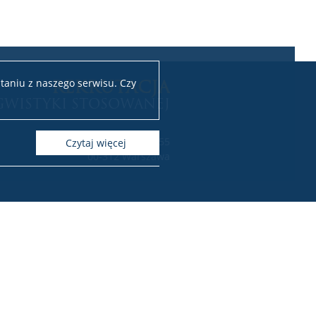
REKRUTACJA
taniu z naszego serwisu. Czy
GWISTYKI STOSOWANEJ
ul. Dobra 55
czytaj więcej
00-312 Warszawa