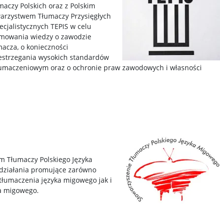
maczy Polskich oraz z Polskim
arzystwem Tłumaczy Przysięgłych
pecjalistycznych TEPIS w celu
mowania wiedzy o zawodzie
macza, o konieczności
estrzegania wysokich standardów
tłumaczeniowym oraz o ochronie praw zawodowych i własności
 Tłumaczy Polskiego Języka
działania promujące zarówno
tłumaczenia języka migowego jak i
ka migowego.