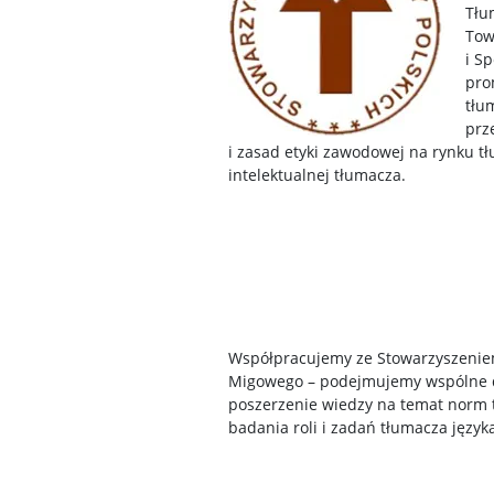
Tłu
Tow
i S
pro
tłu
prz
i zasad etyki zawodowej na rynku 
intelektualnej tłumacza.
Współpracujemy ze Stowarzyszeniem
Migowego – podejmujemy wspólne 
poszerzenie wiedzy na temat norm 
badania roli i zadań tłumacza języ