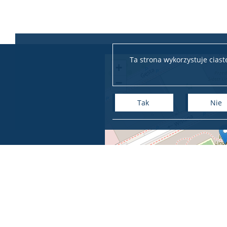
Ta strona wykorzystuje cias
+
−
Tak
Nie