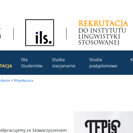
REKRUTACJA
DO INSTYTUTU
LINGWISTYKI
STOSOWANEJ
Dla
Studia
Studia
K
TACJA
Studentów
stacjonarne
podyplomowe
adania
>
Współpraca
ółpracujemy ze Stowarzyszeniem