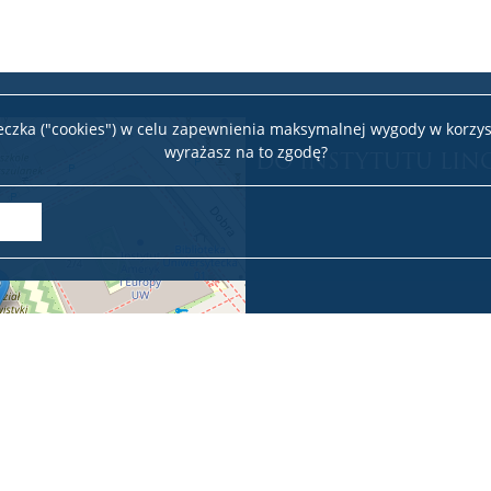
teczka ("cookies") w celu zapewnienia maksymalnej wygody w korzys
wyrażasz na to zgodę?
DO INSTYTUTU LIN
Leaflet
|
©
OpenStreetMap
contributors