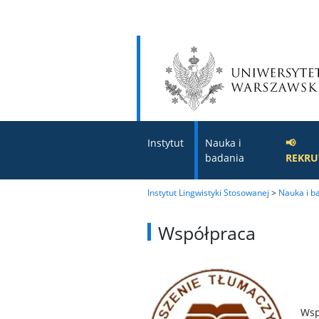
Instytut
Nauka i
📢
badania
REKRU
Instytut Lingwistyki Stosowanej
>
Nauka i b
Współpraca
Wsp