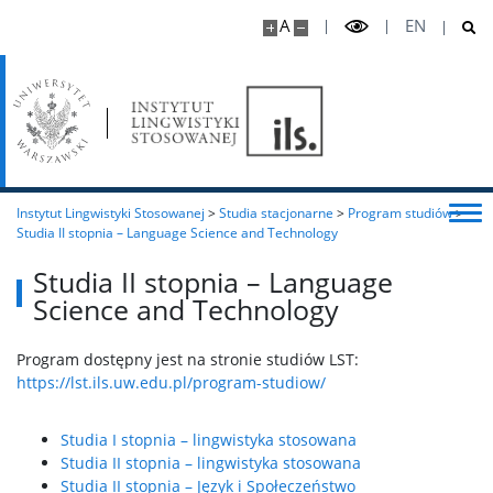
Projekty badawcze
A
EN
Najnowsze publikacje książkowe
Serie wydawnicze i czasopisma
Instytut Lingwistyki Stosowanej
>
Studia stacjonarne
>
Program studiów
>
Publikacje online
Studia II stopnia – Language Science and Technology
Studia II stopnia – Language
Współpraca
Science and Technology
Infrastruktura
Program dostępny jest na stronie studiów LST:
https://lst.ils.uw.edu.pl/program-studiow/
📢REKRUTACJA
Studia I stopnia – lingwistyka stosowana
Studia II stopnia – lingwistyka stosowana
Studia II stopnia – Język i Społeczeństwo
🎓Dla Kandydatów