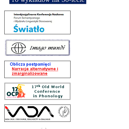
Program kursu
Plan zajęć
Regulamin kursu
Ogłoszenia dla EMCI
IPSKT
Informacje ogólne
Nasi eksperci