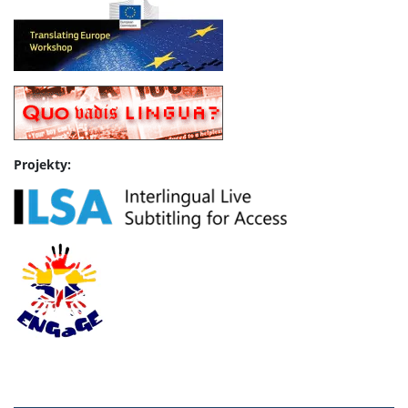
Rekrutacja
Program studiów
Plan zajęć dla Interdyscyplinarnego Studium
Kształcenia Tłumaczy IPSKT
Projekty:
Terminy sesji zdalnych
Regulamin studiów
Ogłoszenia
Kontakt
Plan budynku