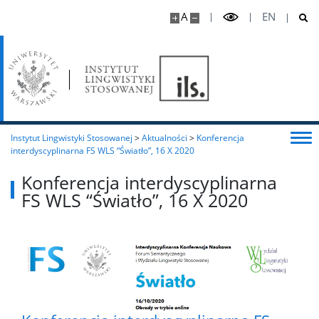
E-learning
A
EN
Studia stacjonarne
Program studiów
Plan zajęć
Instytut Lingwistyki Stosowanej
>
Aktualności
>
Konferencja
interdyscyplinarna FS WLS “Światło”, 16 X 2020
Konferencja interdyscyplinarna
Harmonogram sesji egzaminacyjnej
FS WLS “Światło”, 16 X 2020
Dokumenty i wzory podań
Opiekunowie i koordynatorzy
Zasady pisania prac dyplomowych na studiach
stacjonarnych