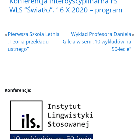
Konferencja interdyscyplinarna FS
WLS “Światło”, 16 X 2020 – program
Studia JiS
«
Pierwsza Szkoła Letnia
Wykład Profesora Daniela
»
Studia LST
„Teoria przekładu
Gile’a w serii „10 wykładów na
ustnego”
50-lecie”
Ogłoszenia
Studia podyplomowe
Konferencje:
EMCI
Konsorcjum EMCI
Rekrutacja