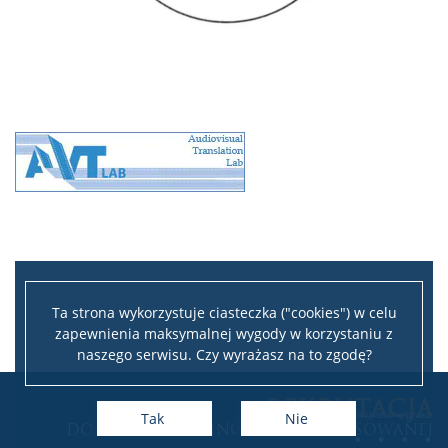
Ta strona wykorzystuje ciasteczka ("cookies") w celu
zapewnienia maksymalnej wygody w korzystaniu z
naszego serwisu. Czy wyrażasz na to zgodę?
Leaflet
|
©
OpenStreetMap
contributors
REKRUTACJA
+
Tak
Nie
DO INSTYTUTU LINGWISTYKI STOSOWANEJ