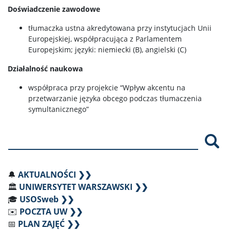
Doświadczenie zawodowe
tłumaczka ustna akredytowana przy instytucjach Unii
Europejskiej, współpracująca z Parlamentem
Europejskim; języki: niemiecki (B), angielski (C)
Działalność naukowa
współpraca przy projekcie “Wpływ akcentu na
przetwarzanie języka obcego podczas tłumaczenia
symultanicznego”
Szu
🔔
AKTUALNOŚCI ❯❯
🏛️
UNIWERSYTET WARSZAWSKI ❯❯
🎓
USOSweb ❯❯
✉️
POCZTA UW ❯❯
📅
PLAN ZAJĘĆ ❯❯