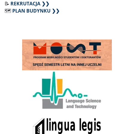
📝
REKRUTACJA ❯❯
🗺️
PLAN BUDYNKU ❯❯