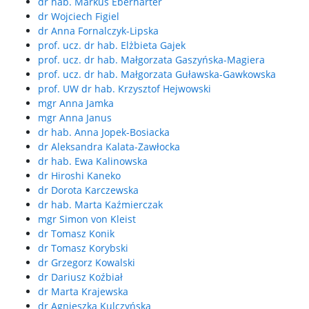
dr hab. Markus Eberharter
dr Wojciech Figiel
dr Anna Fornalczyk-Lipska
prof. ucz. dr hab. Elżbieta Gajek
prof. ucz. dr hab. Małgorzata Gaszyńska-Magiera
prof. ucz. dr hab. Małgorzata Guławska-Gawkowska
prof. UW dr hab. Krzysztof Hejwowski
mgr Anna Jamka
mgr Anna Janus
dr hab. Anna Jopek-Bosiacka
dr Aleksandra Kalata-Zawłocka
dr hab. Ewa Kalinowska
dr Hiroshi Kaneko
dr Dorota Karczewska
dr hab. Marta Kaźmierczak
mgr Simon von Kleist
dr Tomasz Konik
dr Tomasz Korybski
dr Grzegorz Kowalski
dr Dariusz Koźbiał
dr Marta Krajewska
dr Agnieszka Kulczyńska