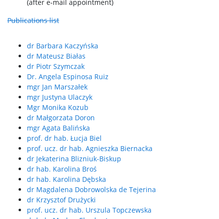
(after e-mail appointment)
Publications list
dr Barbara Kaczyńska
dr Mateusz Białas
dr Piotr Szymczak
Dr. Angela Espinosa Ruiz
mgr Jan Marszałek
mgr Justyna Ulaczyk
Mgr Monika Kozub
dr Małgorzata Doron
mgr Agata Balińska
prof. dr hab. Łucja Biel
prof. ucz. dr hab. Agnieszka Biernacka
dr Jekaterina Blizniuk-Biskup
dr hab. Karolina Broś
dr hab. Karolina Dębska
dr Magdalena Dobrowolska de Tejerina
dr Krzysztof Drużycki
prof. ucz. dr hab. Urszula Topczewska