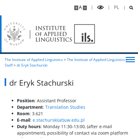
A
PL
The Institute of Applied Linguistics
>
The Institute of Applied Linguistics
>
Staff
>
dr Eryk Stachurski
dr Eryk Stachurski
Position
: Assistant Professor
Department
:
Translation Studies
Room
: 3.621
E-mail
:
e.stachurski(at)uw.edu.pl
Duty hours
: Monday 11:30-13:00, (after e-mail
appointment), possibility of contact via zoom platform