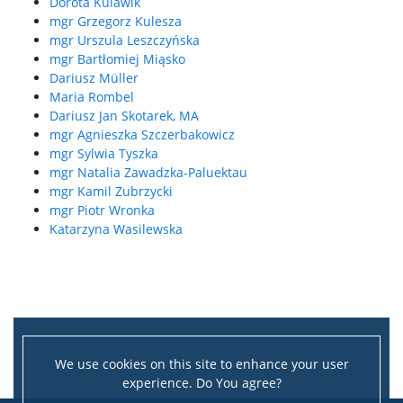
Dorota Kulawik
mgr Grzegorz Kulesza
mgr Urszula Leszczyńska
mgr Bartłomiej Miąsko
Dariusz Müller
Maria Rombel
Dariusz Jan Skotarek, MA
mgr Agnieszka Szczerbakowicz
mgr Sylwia Tyszka
mgr Natalia Zawadzka-Paluektau
mgr Kamil Zubrzycki
mgr Piotr Wronka
Katarzyna Wasilewska
We use cookies on this site to enhance your user
experience. Do You agree?