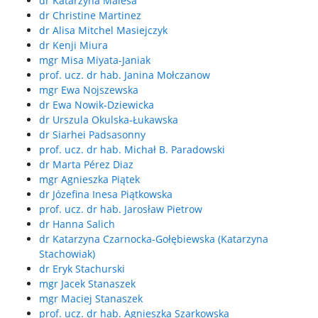
dr Katarzyna Malesa
dr Christine Martinez
dr Alisa Mitchel Masiejczyk
dr Kenji Miura
mgr Misa Miyata-Janiak
prof. ucz. dr hab. Janina Mołczanow
mgr Ewa Nojszewska
dr Ewa Nowik-Dziewicka
dr Urszula Okulska-Łukawska
dr Siarhei Padsasonny
prof. ucz. dr hab. Michał B. Paradowski
dr Marta Pérez Diaz
mgr Agnieszka Piątek
dr Józefina Inesa Piątkowska
prof. ucz. dr hab. Jarosław Pietrow
dr Hanna Salich
dr Katarzyna Czarnocka-Gołębiewska (Katarzyna
Stachowiak)
dr Eryk Stachurski
mgr Jacek Stanaszek
mgr Maciej Stanaszek
prof. ucz. dr hab. Agnieszka Szarkowska