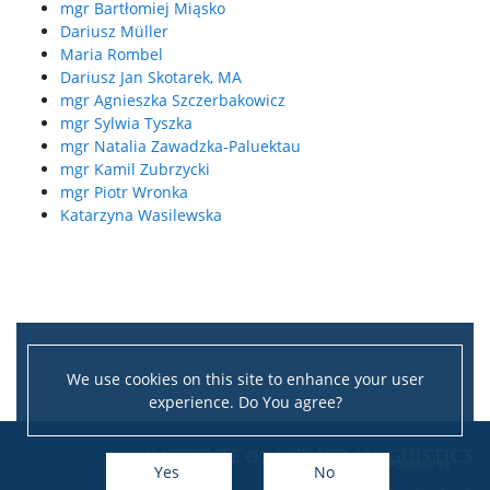
mgr Bartłomiej Miąsko
Dariusz Müller
Maria Rombel
Dariusz Jan Skotarek, MA
mgr Agnieszka Szczerbakowicz
mgr Sylwia Tyszka
mgr Natalia Zawadzka-Paluektau
mgr Kamil Zubrzycki
mgr Piotr Wronka
Katarzyna Wasilewska
We use cookies on this site to enhance your user
experience. Do You agree?
Leaflet
|
©
OpenStreetMap
contributors
INSTITUTE of APPLIED LINGUISTICS
+
Yes
No