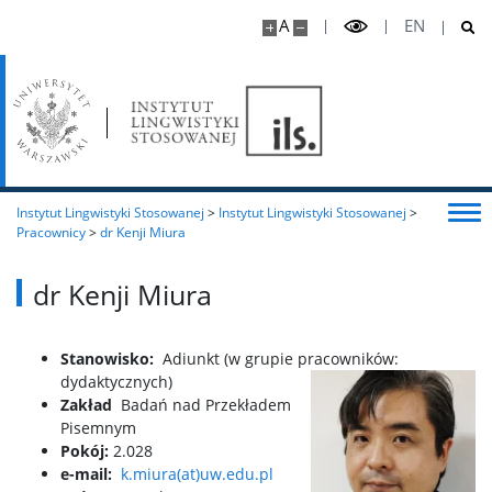
Plan zajęć dla Interdyscyplinarnego Studium
A
EN
Kształcenia Tłumaczy IPSKT
Terminy sesji zdalnych
Regulamin studiów
Instytut Lingwistyki Stosowanej
>
Instytut Lingwistyki Stosowanej
>
Ogłoszenia
Pracownicy
>
dr Kenji Miura
Kontakt
dr Kenji Miura
Plan budynku
Stanowisko:
Adiunkt (w grupie pracowników:
dydaktycznych)
Zakład
Badań nad Przekładem
50-lecie ILS
Pisemnym
Pokój:
2.028
e-mail:
k.miura(at)uw.edu.pl
Projekt tłumaczeniowy