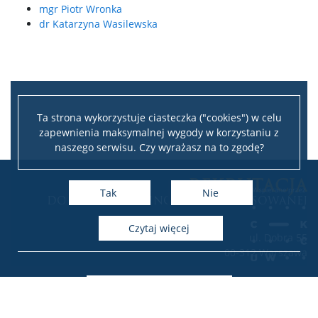
mgr Piotr Wronka
dr Katarzyna Wasilewska
Ta strona wykorzystuje ciasteczka ("cookies") w celu
zapewnienia maksymalnej wygody w korzystaniu z
naszego serwisu. Czy wyrażasz na to zgodę?
Leaflet
|
©
OpenStreetMap
contributors
REKRUTACJA
+
Tak
Nie
DO INSTYTUTU LINGWISTYKI STOSOWANEJ
−
czytaj więcej
ul. Dobra 55
00-312 Warszawa
Deklaracja dostępności