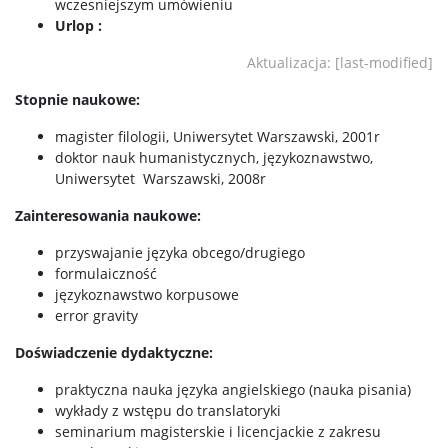
wczesniejszym umówieniu
Terminy sesji zdalnych
Urlop :
Aktualizacja: [last-modified]
Regulamin studiów
Stopnie naukowe:
Ogłoszenia
magister filologii, Uniwersytet Warszawski, 2001r
doktor nauk humanistycznych, językoznawstwo,
Uniwersytet Warszawski, 2008r
Kontakt
Zainteresowania naukowe:
Plan budynku
przyswajanie języka obcego/drugiego
formulaiczność
językoznawstwo korpusowe
50-lecie ILS
error gravity
Doświadczenie dydaktyczne:
Projekt tłumaczeniowy
praktyczna nauka języka angielskiego (nauka pisania)
wykłady z wstępu do translatoryki
seminarium magisterskie i licencjackie z zakresu