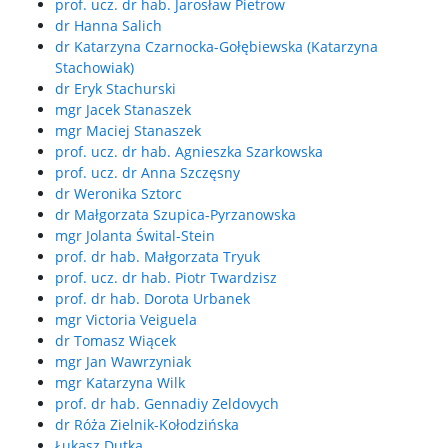
prof. ucz. dr hab. Jarosław Pietrow
dr Hanna Salich
dr Katarzyna Czarnocka-Gołębiewska (Katarzyna
Stachowiak)
dr Eryk Stachurski
mgr Jacek Stanaszek
mgr Maciej Stanaszek
prof. ucz. dr hab. Agnieszka Szarkowska
prof. ucz. dr Anna Szczęsny
dr Weronika Sztorc
dr Małgorzata Szupica-Pyrzanowska
mgr Jolanta Śwital-Stein
prof. dr hab. Małgorzata Tryuk
prof. ucz. dr hab. Piotr Twardzisz
prof. dr hab. Dorota Urbanek
mgr Victoria Veiguela
dr Tomasz Wiącek
mgr Jan Wawrzyniak
mgr Katarzyna Wilk
prof. dr hab. Gennadiy Zeldovych
dr Róża Zielnik-Kołodzińska
Łukasz Dutka