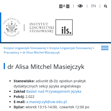
A
EN
Ogłoszenia dla EMCI
IPSKT
Informacje ogólne
Instytut Lingwistyki Stosowanej
>
Instytut Lingwistyki Stosowanej
>
Nasi eksperci
Pracownicy
>
dr Alisa Mitchel Masiejczyk
dr Alisa Mitchel Masiejczyk
Rekrutacja
Stanowisko:
adiunkt (B-D); opiekun praktyk
Program studiów
dydaktycznych sekcji języka angielskiego
Zakład
Badań nad Przyswajaniem Języka
Plan zajęć dla Interdyscyplinarnego Studium
Pokój:
2.022
Kształcenia Tłumaczy IPSKT
E-mail:
a.masiejczyk@uw.edu.pl
Dyżur:
wtorek 13:15-14:00, czwartek 12:00 po