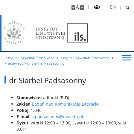
A
EN
Kontakt
Plan budynku
50-lecie ILS
Instytut Lingwistyki Stosowanej
>
Instytut Lingwistyki Stosowanej
>
Pracownicy
>
dr Siarhei Padsasonny
Projekt tłumaczeniowy
dr Siarhei Padsasonny
Stanowisko:
adiunkt (B-D)
Zakład
Badań nad Komunikacją Literacką
Pokój:
1.046
E-mail:
s.padsasonny@uw.edu.pl
Dyżur:
wtorki 12:00 – 13:00, czwartki 12:00 – 13:00, sala
3.611