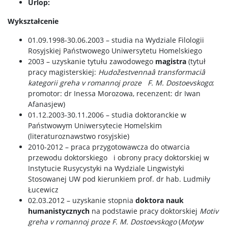
Urlop:
Wykształcenie
01.09.1998-30.06.2003 – studia na Wydziale Filologii
Rosyjskiej Państwowego Uniwersytetu Homelskiego
2003 – uzyskanie tytułu zawodowego
magistra
(tytuł
pracy magisterskiej:
Hudožestvennaâ transformaciâ
kategorii greha v romannoj proze F. M. Dostoevskogo
;
promotor: dr Inessa Morozowa, recenzent: dr Iwan
Afanasjew)
01.12.2003-30.11.2006 – studia doktoranckie w
Państwowym Uniwersytecie Homelskim
(literaturoznawstwo rosyjskie)
2010-2012 – praca przygotowawcza do otwarcia
przewodu doktorskiego i obrony pracy doktorskiej w
Instytucie Rusycystyki na Wydziale Lingwistyki
Stosowanej UW pod kierunkiem prof. dr hab. Ludmiły
Łucewicz
02.03.2012 – uzyskanie stopnia
doktora nauk
humanistycznych
na podstawie pracy doktorskiej
Motiv
greha v romannoj proze F. M. Dostoevskogo
(
Motyw