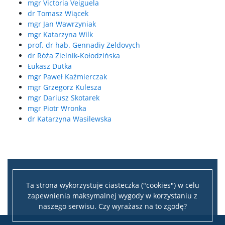
mgr Victoria Veiguela
dr Tomasz Wiącek
mgr Jan Wawrzyniak
mgr Katarzyna Wilk
prof. dr hab. Gennadiy Zeldovych
dr Róża Zielnik-Kołodzińska
Łukasz Dutka
mgr Paweł Kaźmierczak
mgr Grzegorz Kulesza
mgr Dariusz Skotarek
mgr Piotr Wronka
dr Katarzyna Wasilewska
Ta strona wykorzystuje ciasteczka ("cookies") w celu
zapewnienia maksymalnej wygody w korzystaniu z
naszego serwisu. Czy wyrażasz na to zgodę?
Leaflet
|
©
OpenStreetMap
contributors