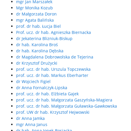
mgr Jan Marszałek
Mgr Monika Kozub
dr Małgorzata Doron
mgr Agata Balińska
prof. dr hab. Łucja Biel
Prof. ucz. dr hab. Agnieszka Biernacka
dr Jekaterina Blizniuk-Biskup
dr hab. Karolina Broś
dr hab. Karolina Dębska
dr Magdalena Dobrowolska de Tejerina
dr Krzysztof Drużycki
prof. ucz. dr hab. Urszula Topczewska
prof. ucz. dr hab. Markus Eberharter
dr Wojciech Figiel
dr Anna Fornalczyk-Lipska
prof. ucz. dr hab. Elżbieta Gajek
prof. ucz. dr hab. Małgorzata Gaszyńska-Magiera
prof. ucz. dr hab. Małgorzata Guławska-Gawkowska
prof. UW dr hab. Krzysztof Hejwowski
dr Anna Jamka
mgr Anna Janus
dr hab. Anna Jopek-Bosiacka